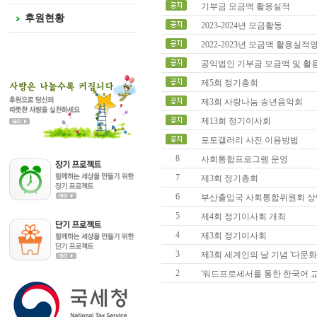
기부금 모금액 활용실적
후원현황
2023-2024년 모금활동
2022-2023년 모금액 활용실
공익법인 기부금 모금액 및 활
제5회 정기총회
제3회 사랑나눔 송년음악회
제13회 정기이사회
포토갤러리 사진 이용방법
8
사회통합프로그램 운영
7
제3회 정기총회
6
부산출입국 사회통합위원회 상반
5
제4회 정기이사회 개최
4
제3회 정기이사회
3
제3회 세계인의 날 기념 '다문화가
2
'워드프로세서를 통한 한국어 교