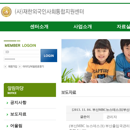
센터소개
사업소개
자료
공지사항
[2013. 11. 04. 부산MBC뉴스데스
보도자료
글쓴이
관리자
어울림
(부산MBC 뉴스데스크) 부산출입국관