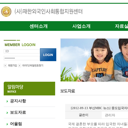
센터소개
사업소개
자료
공지사항
[2012-09-13 부산MBC 뉴스] 중도
보도자료
글쓴이
관리자
어울림
국제 결혼한 부모를 따라 입국한 자녀들